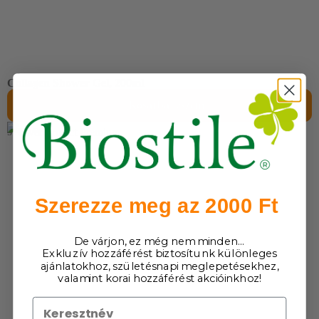
Collagen Shower Gel, 200ml
Kosárba teszem
Gyengéd tisztítás és hidratálás egyetlen lépésben.
5 990
Ft
Szerezze meg az 2000 Ft
De várjon, ez még nem minden…
Exkluzív hozzáférést biztosítunk különleges
ajánlatokhoz, születésnapi meglepetésekhez,
valamint korai hozzáférést akcióinkhoz!