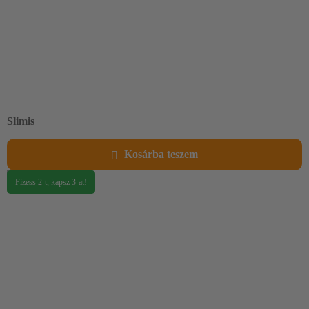
Slimis
Klinikailag bizonyítottan lágy cukorka glükomannánnal - a
Kosárba teszem
fogyásért. Kellemes barack ízű.
19 999
Ft
Fizess 2-t, kapsz 3-at!