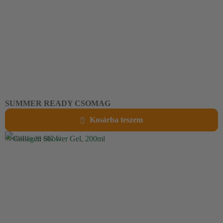
SUMMER READY CSOMAG
(MICROSHAPER+SLIMIS+ELECTROLYZED) -25%
Kosárba teszem
52 889
Ft
39 667
Ft