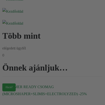
Több mint
elégedett ügyfél
0
Önnek ajánljuk…
Akció!