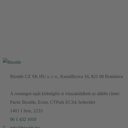
prosztata
Ha a felnőttkorba lépők hormonális változásairól és az ezzel
összefüggő problémákról van szó, akkor elsősorban a nők
hormonális problémáiról, a
Olvass tovább
Biostile CZ SK HU s. r. o., Karadžicova 16, 821 08 Bratislava
A csomagot saját költségére is visszaküldheti az alábbi címre:
Pactic Biostile, Ecser, CTPark ECS4, belterület
1403 1 hrsz, 2233
06 1 432 1010
info@biostile.hu