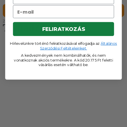
Liver Protect Premium
Kosárba teszem
22 690
Ft
Tudtad?
FELIRATKOZÁS
Hírlevelünkre történő feliratkozásával elfogadja az
Általános
Szerződési Feltételeinket.
A kedvezmények nem kombinálhatók, és nem
vonatkoznak akciós termékekre. A kód 20.175 Ft feletti
vásárlás esetén váltható be.