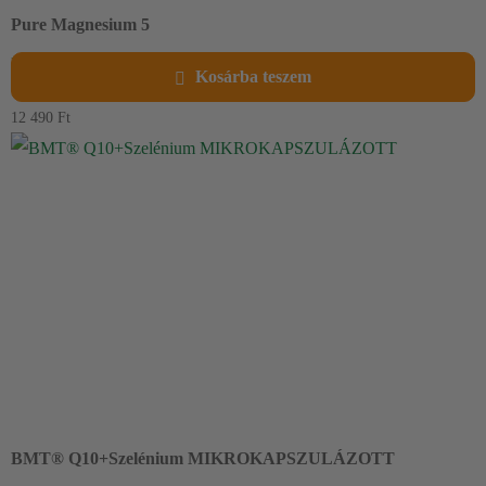
Pure Magnesium 5
Magnézium kiegészítő a fáradtság csökkentésére és az idegrendszer
Kosárba teszem
támogatására.
12 490
Ft
BMT® Q10+Szelénium MIKROKAPSZULÁZOTT