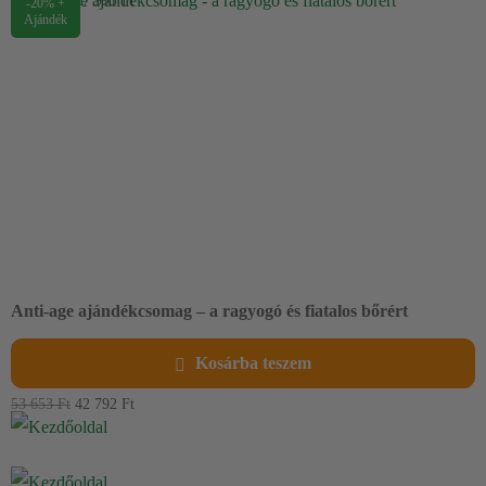
39 990
Ft
27 993
Ft
-20% +
Ajándék
Anti-age ajándékcsomag – a ragyogó és fiatalos bőrért
Nappali és éjszakai krém és fiatalító szérum felnőtt bőrre.
Kosárba teszem
Ajándékcsomagolás.
53 653
Ft
42 792
Ft