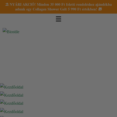
⛱️ NYÁRI AKCIÓ! Minden 35 000 Ft feletti rendeléshez ajándékba
adunk egy Collagen Shower Gelt 5 990 Ft értékben! 🎁