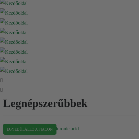
Legnépszerűbbek
EGYEDÜLÁLLÓ A PIACON