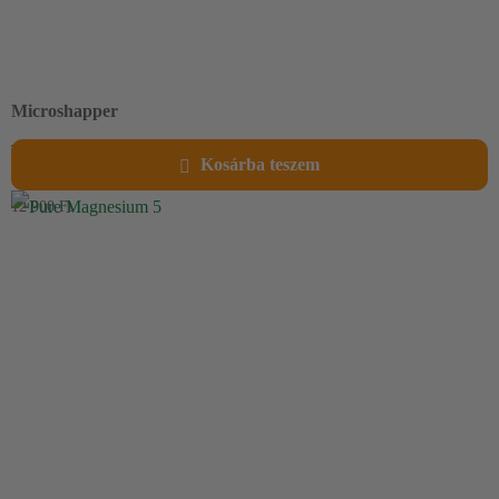
Microshapper
Tegyen gyönyörű alakjáért egy probiotikus kultúrákban és garcinia
Kosárba teszem
kivonatban gazdag új termékkel.
12 900
Ft