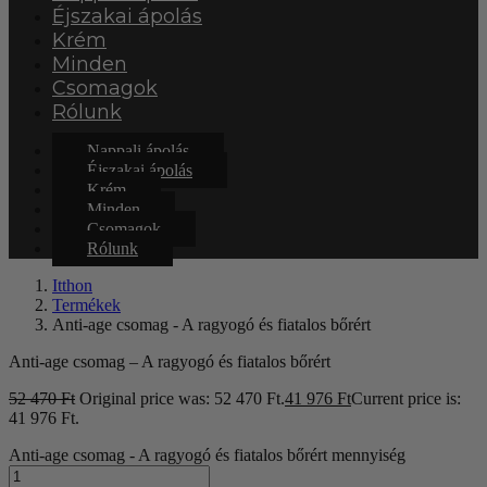
Éjszakai ápolás
Krém
Minden
Csomagok
Rólunk
Nappali ápolás
Éjszakai ápolás
Krém
Minden
Csomagok
Rólunk
Itthon
Termékek
Anti-age csomag - A ragyogó és fiatalos bőrért
Anti-age csomag – A ragyogó és fiatalos bőrért
52 470
Ft
Original price was: 52 470 Ft.
41 976
Ft
Current price is:
41 976 Ft.
Anti-age csomag - A ragyogó és fiatalos bőrért mennyiség