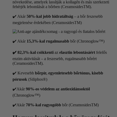
növekedése, amelyek lassítják a kollagén és más szerkezeti
fehérjék lebomlását a bőrben (CeramosidesTM).
✔️ Akár
50%-kal jobb hidratáltság
– a bőr feszesebb
megjelenése érdekében (CeramosidesTM)
✔️ Akár
15,3%-kal rugalmasabb
bőr (Chronoglow™)
✔️ 82,3%-kal csökkenti
az
elasztin lebontásáért
felelős
enzim aktivitását – a feszesebb, rugalmasabb bőrért
(CeramosidesTM).
✔️ Kevesebb
bőrpír, egyenletesebb bőrtónus, kisebb
pórusok
(Siliphos®)
✔️
Akár
90%-os védelem az antioxidánsoktól
(Chronoglow™)
✔️
Akár
70%-kal ragyogóbb
bőr (CeramosidesTM)