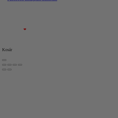
© All rights reserved
Made with
❤
Kosár