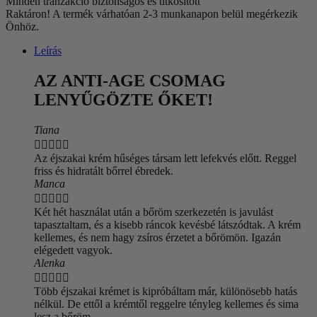
Minden tranzakció biztonságos és titkosított
Raktáron!
A termék várhatóan 2-3 munkanapon belül megérkezik
Önhöz.
Leírás
AZ ANTI-AGE CSOMAG
LENYŰGÖZTE ŐKET!
Tiana





Az éjszakai krém hűséges társam lett lefekvés előtt. Reggel
friss és hidratált bőrrel ébredek.
Manca





Két hét használat után a bőröm szerkezetén is javulást
tapasztaltam, és a kisebb ráncok kevésbé látszódtak. A krém
kellemes, és nem hagy zsíros érzetet a bőrömön. Igazán
elégedett vagyok.
Alenka





Több éjszakai krémet is kipróbáltam már, különösebb hatás
nélkül. De ettől a krémtől reggelre tényleg kellemes és sima
lesz a bőröm.