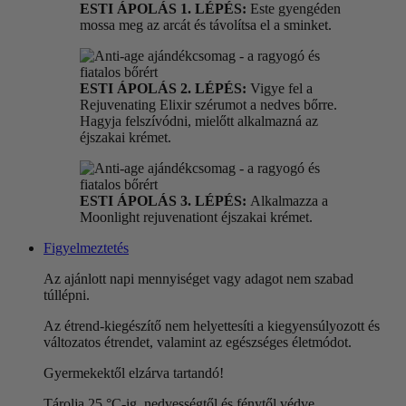
ESTI ÁPOLÁS 1. LÉPÉS:
Este gyengéden
mossa meg az arcát és távolítsa el a sminket.
ESTI ÁPOLÁS 2. LÉPÉS:
Vigye fel a
Rejuvenating Elixir szérumot a nedves bőrre.
Hagyja felszívódni, mielőtt alkalmazná az
éjszakai krémet.
ESTI ÁPOLÁS 3. LÉPÉS:
Alkalmazza a
Moonlight rejuvenationt éjszakai krémet.
Figyelmeztetés
Az ajánlott napi mennyiséget vagy adagot nem szabad
túllépni.
Az étrend-kiegészítő nem helyettesíti a kiegyensúlyozott és
változatos étrendet, valamint az egészséges életmódot.
Gyermekektől elzárva tartandó!
Tárolja 25 °C-ig, nedvességtől és fénytől védve.