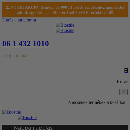
⛱️ NYÁRI AKCIÓ! Minden 35 000 Ft feletti rendeléshez ajándékba
adunk egy Collagen Shower Gelt 5 990 Ft értékben! 🎁
Ugrás a tartalomra
06 1 432 1010
Hívjon minket
0
Kosár
Nincsenek termékek a kosárban.
Nappali ápolás