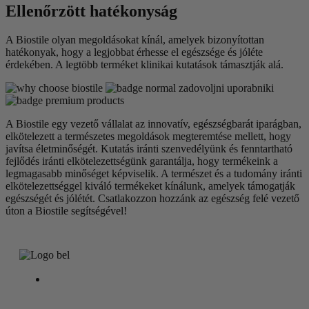
Ellenőrzött hatékonyság
A Biostile olyan megoldásokat kínál, amelyek bizonyítottan
hatékonyak, hogy a legjobbat érhesse el egészsége és jóléte
érdekében. A legtöbb terméket klinikai kutatások támasztják alá.
A Biostile egy vezető vállalat az innovatív, egészségbarát iparágban,
elkötelezett a természetes megoldások megteremtése mellett, hogy
javítsa életminőségét. Kutatás iránti szenvedélyünk és fenntartható
fejlődés iránti elkötelezettségünk garantálja, hogy termékeink a
legmagasabb minőséget képviselik. A természet és a tudomány iránti
elkötelezettséggel kiváló termékeket kínálunk, amelyek támogatják
egészségét és jólétét. Csatlakozzon hozzánk az egészség felé vezető
úton a Biostile segítségével!
Biostile d.o.o.,
Komen 129a, 6223
Komen