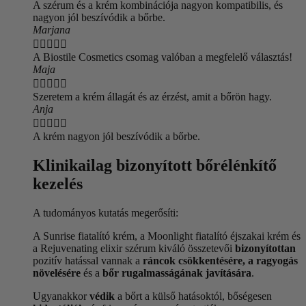
A szérum és a krém kombinációja nagyon kompatibilis, és
nagyon jól beszívódik a bőrbe.
Marjana





A Biostile Cosmetics csomag valóban a megfelelő választás!
Maja





Szeretem a krém állagát és az érzést, amit a bőrön hagy.
Anja





A krém nagyon jól beszívódik a bőrbe.
Klinikailag bizonyított bőrélénkítő
kezelés
A tudományos kutatás megerősíti:
A Sunrise fiatalító krém, a Moonlight fiatalító éjszakai krém és
a Rejuvenating elixir szérum kiváló összetevői
bizonyítottan
pozitív hatással vannak a
ráncok csökkentésére, a ragyogás
növelésére
és a
bőr rugalmasságának javítására
.
Ugyanakkor
védik
a bőrt a külső hatásoktól, bőségesen