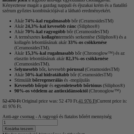
Kényeztesse magát a gazdag nappali és éjszakai krém és a fiatalító
szérum győztes kombinációjával a látható eredményekért.
Akár
74%-kal rugalmasabb
bőr (CeramosidesTM)
Akár
24,3%-kal kevesebb ránc
(Siliphos®)
Akár
70%-kal ragyogóbb
bőr (CeramosidesTM)
A természetes
kollagén
termelés serkentése (Siliphos®) és a
kollagén lebomlásának akár
33%-os csökkenése
(CeramosidesTM).
Akár
15,3%-kal rugalmasabb
bőr (Chronoglow™) és az
elasztin lebomlásának akár
82,3%-os csökkenése
(CeramosidesTM).
Selymesebb
bőr
,
kevesebb
pórussal
(CeramosidesTM)
Akár
50%-kal hidratáltabb
bőr (CeramosidesTM)
Stimulált
bőrregenerálás
és -megújulás
Kevesebb bőrpír
és
egyenletesebb bőrtónus
(Siliphos®)
90%-os védelem az antioxidánsoktól
(Chronoglow™)
52 470
Ft
Original price was: 52 470 Ft.
41 976
Ft
Current price is:
41 976 Ft.
Anti-age csomag - A ragyogó és fiatalos bőrért mennyiség
Kosárba teszem