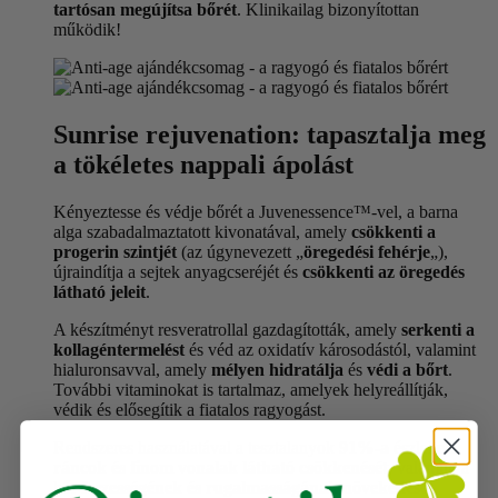
tartósan megújítsa bőrét
. Klinikailag bizonyítottan
működik!
Sunrise rejuvenation: tapasztalja meg
a tökéletes nappali ápolást
Kényeztesse és védje bőrét a Juvenessence™-vel, a barna
alga szabadalmaztatott kivonatával, amely
csökkenti a
progerin
szintjét
(az úgynevezett „
öregedési fehérje
„),
újraindítja a sejtek anyagcseréjét és
csökkenti az öregedés
látható jeleit
.
A készítményt resveratrollal gazdagították, amely
serkenti a
kollagéntermelést
és véd az oxidatív károsodástól, valamint
hialuronsavval, amely
mélyen hidratálja
és
védi a bőrt
.
További vitaminokat is tartalmaz, amelyek helyreállítják,
védik és elősegítik a fiatalos ragyogást.
Rendszeres használatával a tesztalanyok
91%-a
észlelte a
ráncok és finom vonalak látható csökkenését
, valamint a
bőr
feszességének és rugalmasságának növekedését
.