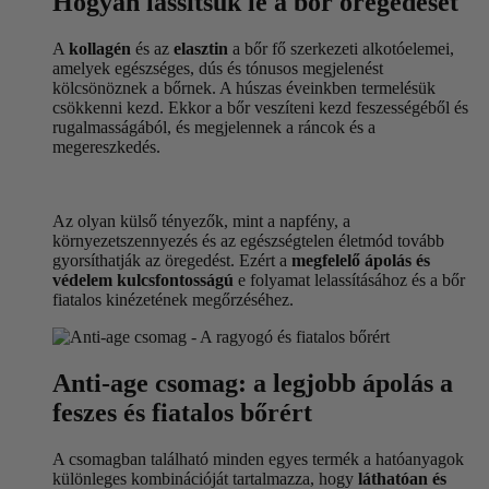
Hogyan lassítsuk le a bőr öregedését
A
kollagén
és az
elasztin
a bőr fő szerkezeti alkotóelemei,
amelyek egészséges, dús és tónusos megjelenést
kölcsönöznek a bőrnek. A húszas éveinkben termelésük
csökkenni kezd. Ekkor a bőr veszíteni kezd feszességéből és
rugalmasságából, és megjelennek a ráncok és a
megereszkedés.
Az olyan külső tényezők, mint a napfény, a
környezetszennyezés és az egészségtelen életmód tovább
gyorsíthatják az öregedést. Ezért a
megfelelő ápolás és
védelem kulcsfontosságú
e folyamat lelassításához és a bőr
fiatalos kinézetének megőrzéséhez.
Anti-age csomag: a legjobb ápolás a
feszes és fiatalos bőrért
A csomagban található minden egyes termék a hatóanyagok
különleges kombinációját tartalmazza, hogy
láthatóan és