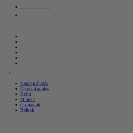
06 1 432 1010
info@biostile.hu
Információ
Nappali ápolás
Éjszakai ápolás
Krém
Minden
Csomagok
Rólunk
×
Nappali ápolás
Éjszakai ápolás
Krém
Minden
Csomagok
Rólunk
Kövessen
minket