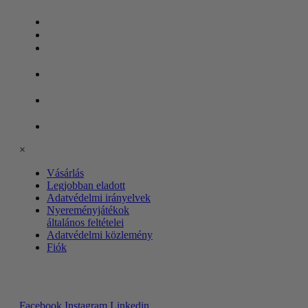
Vásárlás
Legjobban eladott
Adatvédelmi
irányelvek
Nyereményjátékok
általános feltételei
Adatvédelmi
közlemény
Fiók
×
Vásárlás
Legjobban eladott
Adatvédelmi irányelvek
Nyereményjátékok
általános feltételei
Adatvédelmi közlemény
Fiók
Hívjon minket
Facebook
Instagram
Linkedin