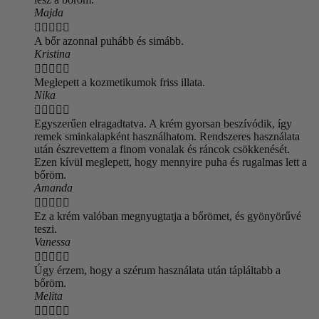
Majda





A bőr azonnal puhább és simább.
Kristina





Meglepett a kozmetikumok friss illata.
Nika





Egyszerűen elragadtatva. A krém gyorsan beszívódik, így
remek sminkalapként használhatom. Rendszeres használata
után észrevettem a finom vonalak és ráncok csökkenését.
Ezen kívül meglepett, hogy mennyire puha és rugalmas lett a
bőröm.
Amanda





Ez a krém valóban megnyugtatja a bőrömet, és gyönyörűvé
teszi.
Vanessa





Úgy érzem, hogy a szérum használata után tápláltabb a
bőröm.
Melita




