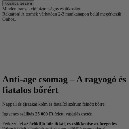
Kosárba teszem
Minden tranzakció biztonságos és titkosított
Raktáron!
A termék várhatóan 2-3 munkanapon belül megérkezik
Önhöz.
Anti-age csomag – A ragyogó és
fiatalos bőrért
Nappali és éjszakai krém és fiatalító szérum felnőtt bőrre.
Ingyenes szállítás
25 000
Ft
feletti vásárlás esetén
Fedezze fel az
örökifjú bőr titkát
, és c
sökkentse az öregedés
látható jeleit
a legjobb anti-age egyedülálló csomagjával.