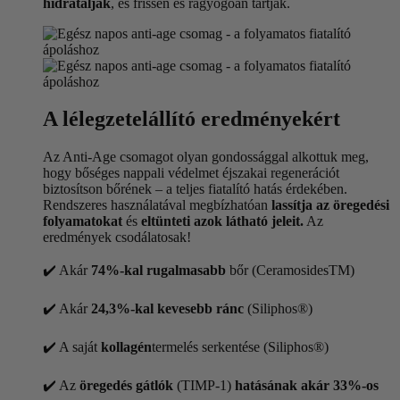
hidratálják
, és frissen és ragyogóan tartják.
A lélegzetelállító eredményekért
Az Anti-Age csomagot olyan gondossággal alkottuk meg,
hogy bőséges nappali védelmet éjszakai regenerációt
biztosítson bőrének – a teljes fiatalító hatás érdekében.
Rendszeres használatával megbízhatóan
lassítja az öregedési
folyamatokat
és
eltünteti azok látható jeleit.
Az
eredmények csodálatosak!
✔️ Akár
74%-kal rugalmasabb
bőr (CeramosidesTM)
✔️ Akár
24,3%-kal kevesebb ránc
(Siliphos®)
✔️ A saját
kollagén
termelés serkentése (Siliphos®)
✔️ Az
öregedés gátlók
(TIMP-1)
hatásának akár 33%-os