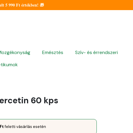
t 5 990 Ft értékben! 🎁
HU
Mozgékonyság
Emésztés
Szív- és érrendszeri
tikumok
ercetin 60 kps
Ft
feletti vásárlás esetén