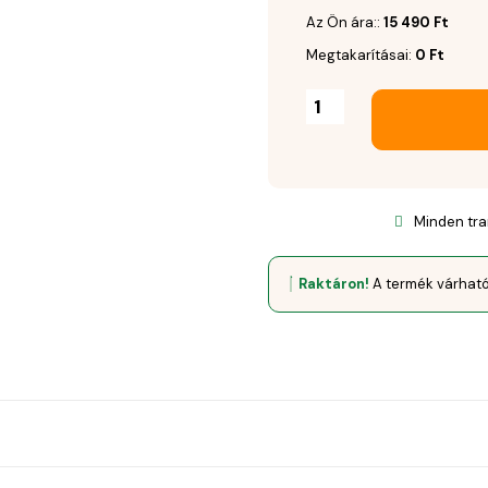
Az Ön ára::
15 490
Ft
Megtakarításai:
0
Ft
Minden tra
Raktáron!
A termék várhat