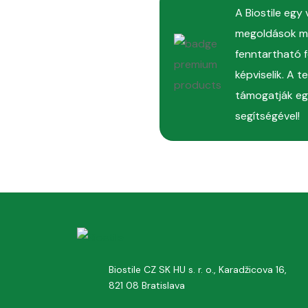
A Biostile egy
megoldások me
fenntartható f
képviselik. A 
támogatják egé
segítségével!
Biostile CZ SK HU s. r. o., Karadžicova 16,
821 08 Bratislava