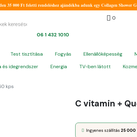
 35 000 Ft feletti rendeléshez ajándékba adunk egy Collagen Shower Gel
0
06 1 432 1010
Test tisztítása
Fogyás
Ellenállóképesség
 és idegrendszer
Energia
TV-ben látott
Kozme
60 kps
C vitamin + Qu
Ingyenes szállítás
25 000