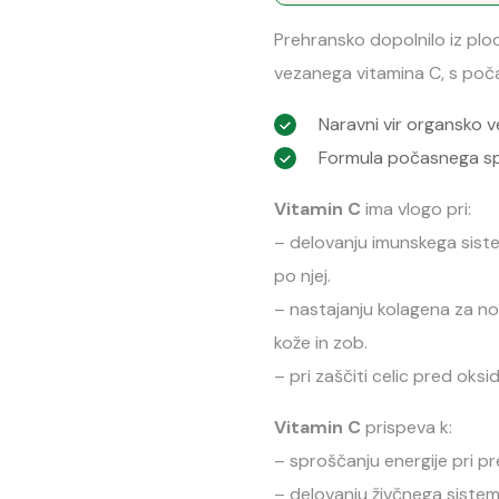
Prehransko dopolnilo iz plo
vezanega vitamina C, s poč
Naravni vir organsko 
Formula počasnega s
Vitamin C
ima vlogo pri:
– delovanju imunskega sist
po njej.
– nastajanju kolagena za nor
kože in zob.
– pri zaščiti celic pred oks
Vitamin C
prispeva k:
– sproščanju energije pri p
– delovanju živčnega siste