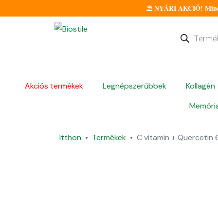
⛱️ NYÁRI AKCIÓ! Minden
Akciós termékek
Legnépszerűbbek
Kollagén
Memória
Itthon
Termékek
C vitamin + Quercetin 