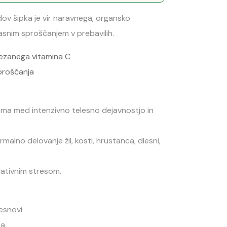
dov šipka je vir naravnega, organsko
asnim sproščanjem v prebavilih.
vezanega vitamina C
proščanja
ema med intenzivno telesno dejavnostjo in
malno delovanje žil, kosti, hrustanca, dlesni,
idativnim stresom.
resnovi
ma