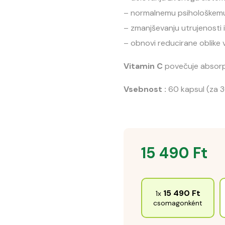
– normalnemu psihološkemu
– zmanjševanju utrujenosti 
– obnovi reducirane oblike v
Vitamin C
povečuje absorpc
Vsebnost :
60 kapsul (za 3
15 490
Ft
15 490
Ft
1x
csomagonként