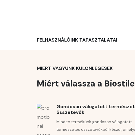
– obnovi reducirane oblike vitamina E.
Vitamin C
povečuje absorpcijo železa.
FELHASZNÁLÓINK TAPASZTALATAI
Priporočeno odmerjanje:
Dve kapsuli na dan (
MIÉRT VAGYUNK KÜLÖNLEGESEK
Izdelek je na voljo tudi v lekarnah ter specializ
Miért válassza a Biostil
NENSI : 1055723, BIOSTILE
C VITAMIN
430 MG 
Gondosan válogatott természe
összetevők
Minden termékünk gondosan válogatott
természetes összetevőkből készül, amely