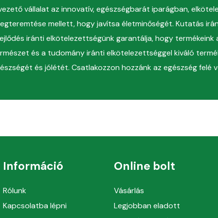
 vezető vállalat az innovatív, egészségbarát iparágban, elköte
gteremtése mellett, hogy javítsa életminőségét. Kutatás irá
ejlődés iránti elkötelezettségünk garantálja, hogy termékein
természet és a tudomány iránti elkötelezettséggel kiváló termé
szségét és jólétét. Csatlakozzon hozzánk az egészség felé ve
Információ
Online bolt
Rólunk
Vásárlás
Kapcsolatba lépni
Legjobban eladott