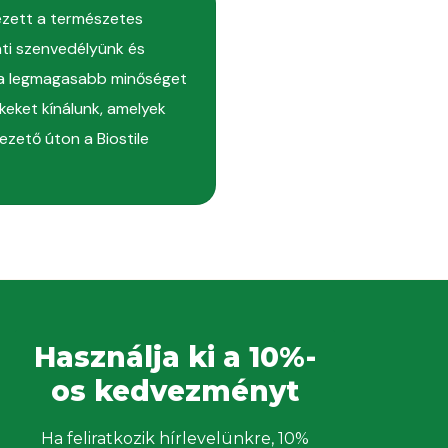
lezett a természetes
nti szenvedélyünk és
k a legmagasabb minőséget
keket kínálunk, amelyek
zető úton a Biostile
Használja ki a 10%-
os kedvezményt
Ha feliratkozik hírlevelünkre, 10%