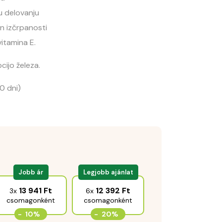
 delovanju
in izčrpanosti
itamina E.
ijo železa.
0 dni)
Jobb ár
Legjobb ajánlat
13 941
Ft
12 392
Ft
3x
6x
csomagonként
csomagonként
-
10%
-
20%