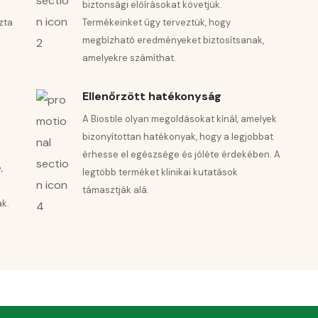
biztonsági előírásokat követjük.
zta
Termékeinket úgy terveztük, hogy
megbízható eredményeket biztosítsanak,
amelyekre számíthat.
Ellenőrzött hatékonyság
A Biostile olyan megoldásokat kínál, amelyek
bizonyítottan hatékonyak, hogy a legjobbat
érhesse el egészsége és jóléte érdekében. A
,
legtöbb terméket klinikai kutatások
támasztják alá.
ak.