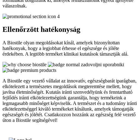
formulákat dolgozunk ki, amelyek felhasználóink egyedi igényeire
válaszolnak.
Ellenőrzött hatékonyság
A Biostile olyan megoldásokat kínál, amelyek bizonyítottan
hatékonyak, hogy a legjobbat érhesse el egészsége és jóléte
érdekében. A legtöbb terméket klinikai kutatások támasztják alá.
A Biostile egy vezető vállalat az innovatív, egészségbarát iparágban,
elkötelezett a természetes megoldások megteremtése mellett, hogy
javítsa életminőségét. Kutatás iránti szenvedélyünk és fenntartható
fejlődés iránti elkötelezettségünk garantálja, hogy termékeink a
legmagasabb minőséget képviselik. A természet és a tudomány iránti
elkötelezettséggel kiváló termékeket kínálunk, amelyek támogatják
egészségét és jólétét. Csatlakozzon hozzánk az egészség felé vezető
úton a Biostile segítségével!