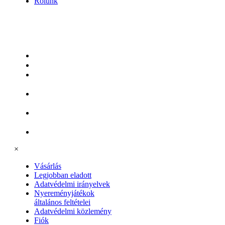
Rólunk
Kövessen
minket
Vásárlás
Legjobban eladott
Adatvédelmi
irányelvek
Nyereményjátékok
általános feltételei
Adatvédelmi
közlemény
Fiók
×
Vásárlás
Legjobban eladott
Adatvédelmi irányelvek
Nyereményjátékok
általános feltételei
Adatvédelmi közlemény
Fiók