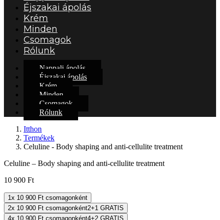
Éjszakai ápolás
Krém
Minden
Csomagok
Rólunk
Nappali ápolás
Éjszakai ápolás
Krém
Minden
Csomagok
Rólunk
Itthon
Termékek
Celuline - Body shaping and anti-cellulite treatment
Celuline – Body shaping and anti-cellulite treatment
10 900
Ft
1x
10 900
Ft
csomagonként
2x
10 900
Ft
csomagonként
2+1 GRATIS
4x
10 900
Ft
csomagonként
4+2 GRATIS