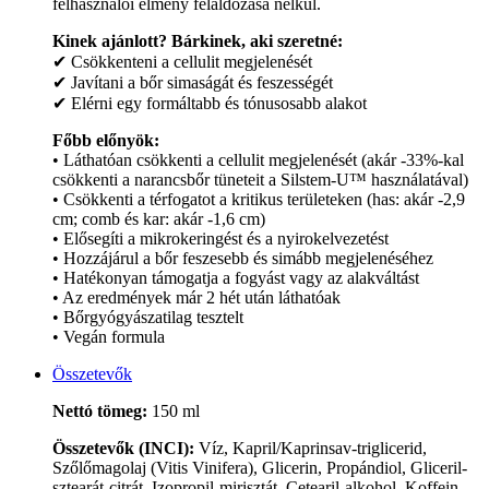
felhasználói élmény feláldozása nélkül.
Kinek ajánlott? Bárkinek, aki szeretné:
✔ Csökkenteni a cellulit megjelenését
✔ Javítani a bőr simaságát és feszességét
✔ Elérni egy formáltabb és tónusosabb alakot
Főbb előnyök:
• Láthatóan csökkenti a cellulit megjelenését (akár -33%-kal
csökkenti a narancsbőr tüneteit a Silstem-U™ használatával)
• Csökkenti a térfogatot a kritikus területeken (has: akár -2,9
cm; comb és kar: akár -1,6 cm)
• Elősegíti a mikrokeringést és a nyirokelvezetést
• Hozzájárul a bőr feszesebb és simább megjelenéséhez
• Hatékonyan támogatja a fogyást vagy az alakváltást
• Az eredmények már 2 hét után láthatóak
• Bőrgyógyászatilag tesztelt
• Vegán formula
Összetevők
Nettó tömeg:
150 ml
Összetevők (INCI):
Víz, Kapril/Kaprinsav-triglicerid,
Szőlőmagolaj (Vitis Vinifera), Glicerin, Propándiol, Gliceril-
sztearát-citrát, Izopropil-mirisztát, Cetearil-alkohol, Koffein,