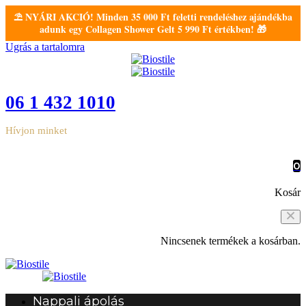
⛱️ NYÁRI AKCIÓ! Minden 35 000 Ft feletti rendeléshez ajándékba
adunk egy Collagen Shower Gelt 5 990 Ft értékben! 🎁
Ugrás a tartalomra
06 1 432 1010
Hívjon minket
0
Kosár
Nincsenek termékek a kosárban.
Nappali ápolás