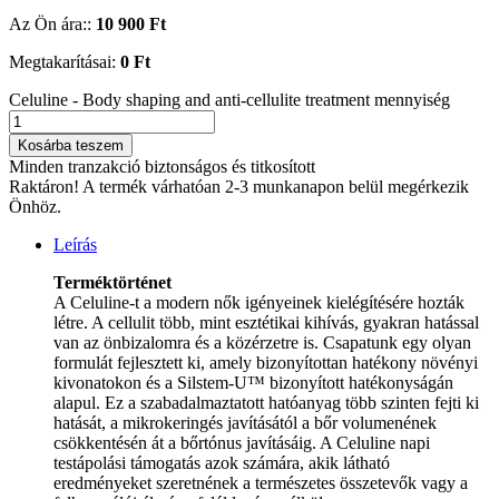
Az Ön ára::
10 900
Ft
Megtakarításai:
0
Ft
Celuline - Body shaping and anti-cellulite treatment mennyiség
Kosárba teszem
Minden tranzakció biztonságos és titkosított
Raktáron!
A termék várhatóan 2-3 munkanapon belül megérkezik
Önhöz.
Leírás
Terméktörténet​
A Celuline-t a modern nők igényeinek kielégítésére hozták
létre. A cellulit több, mint esztétikai kihívás, gyakran hatással
van az önbizalomra és a közérzetre is. Csapatunk egy olyan
formulát fejlesztett ki, amely bizonyítottan hatékony növényi
kivonatokon és a Silstem-U™ bizonyított hatékonyságán
alapul. Ez a szabadalmaztatott hatóanyag több szinten fejti ki
hatását, a mikrokeringés javításától a bőr volumenének
csökkentésén át a bőrtónus javításáig. A Celuline napi
testápolási támogatás azok számára, akik látható
eredményeket szeretnének a természetes összetevők vagy a