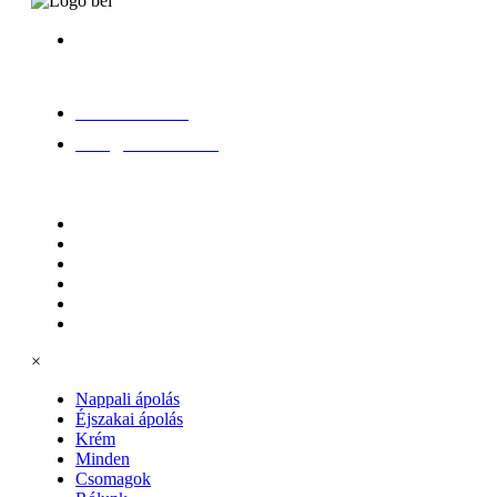
Biostile d.o.o.,
Komen 129a, 6223
Komen
06 1 432 1010
info@biostile.hu
Információ
Nappali ápolás
Éjszakai ápolás
Krém
Minden
Csomagok
Rólunk
×
Nappali ápolás
Éjszakai ápolás
Krém
Minden
Csomagok