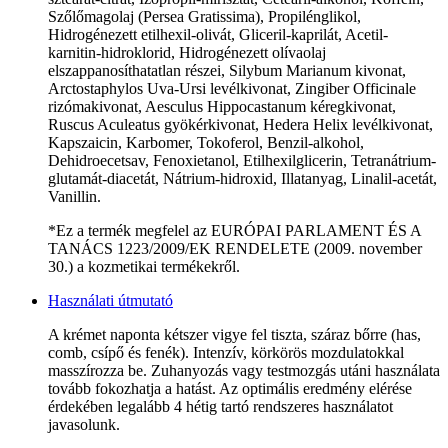
Szőlőmagolaj (Persea Gratissima), Propilénglikol,
Hidrogénezett etilhexil-olivát, Gliceril-kaprilát, Acetil-
karnitin-hidroklorid, Hidrogénezett olívaolaj
elszappanosíthatatlan részei, Silybum Marianum kivonat,
Arctostaphylos Uva-Ursi levélkivonat, Zingiber Officinale
rizómakivonat, Aesculus Hippocastanum kéregkivonat,
Ruscus Aculeatus gyökérkivonat, Hedera Helix levélkivonat,
Kapszaicin, Karbomer, Tokoferol, Benzil-alkohol,
Dehidroecetsav, Fenoxietanol, Etilhexilglicerin, Tetranátrium-
glutamát-diacetát, Nátrium-hidroxid, Illatanyag, Linalil-acetát,
Vanillin.
*Ez a termék megfelel az EURÓPAI PARLAMENT ÉS A
TANÁCS 1223/2009/EK RENDELETE (2009. november
30.) a kozmetikai termékekről.
Használati útmutató
A krémet naponta kétszer vigye fel tiszta, száraz bőrre (has,
comb, csípő és fenék). Intenzív, körkörös mozdulatokkal
masszírozza be. Zuhanyozás vagy testmozgás utáni használata
tovább fokozhatja a hatást. Az optimális eredmény elérése
érdekében legalább 4 hétig tartó rendszeres használatot
javasolunk.