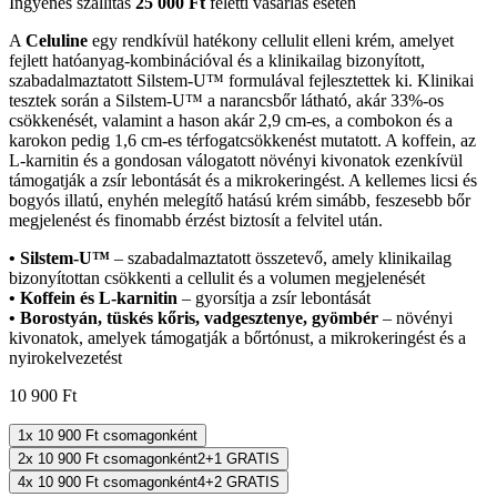
Ingyenes szállítás
25 000
Ft
feletti vásárlás esetén
A
Celuline
egy rendkívül hatékony cellulit elleni krém, amelyet
fejlett hatóanyag-kombinációval és a klinikailag bizonyított,
szabadalmaztatott Silstem-U™ formulával fejlesztettek ki. Klinikai
tesztek során a Silstem-U™ a narancsbőr látható, akár 33%-os
csökkenését, valamint a hason akár 2,9 cm-es, a combokon és a
karokon pedig 1,6 cm-es térfogatcsökkenést mutatott. A koffein, az
L-karnitin és a gondosan válogatott növényi kivonatok ezenkívül
támogatják a zsír lebontását és a mikrokeringést. A kellemes licsi és
bogyós illatú, enyhén melegítő hatású krém simább, feszesebb bőr
megjelenést és finomabb érzést biztosít a felvitel után.
• Silstem-U™
– szabadalmaztatott összetevő, amely klinikailag
bizonyítottan csökkenti a cellulit és a volumen megjelenését
• Koffein és L-karnitin
– gyorsítja a zsír lebontását
• Borostyán, tüskés kőris, vadgesztenye, gyömbér
– növényi
kivonatok, amelyek támogatják a bőrtónust, a mikrokeringést és a
nyirokelvezetést
10 900
Ft
1x
10 900
Ft
csomagonként
2x
10 900
Ft
csomagonként
2+1 GRATIS
4x
10 900
Ft
csomagonként
4+2 GRATIS