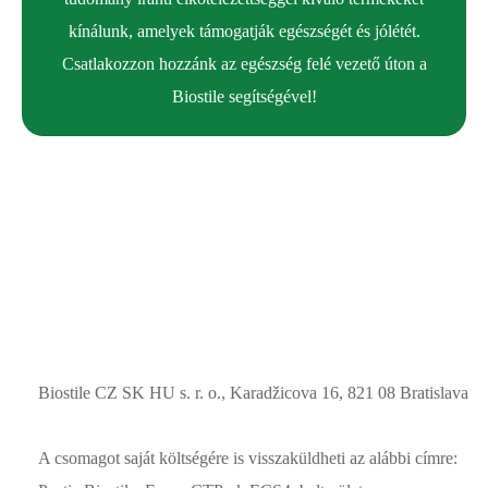
kínálunk, amelyek támogatják egészségét és jólétét.
5. típus
– amely a hajban található.
Csatlakozzon hozzánk az egészség felé vezető úton a
Biostile segítségével!
A KOLLAGÉN MENNYISÉGE CSÖKKEN AZ
ÉVEK ALATT
20 éves kor után a szervezet évente 1%-kal kevesebb
kollagént termel
, mivel a fibroblasztok aktivitása csökken,
ami lelassítja a kollagéntermelést. A kollagén fokozatosan
lebomlik és egyenetlenné válik. A kollagén csökkenése egy
másik kulcsfontosságú fehérje, az elasztin elvesztésével
együtt az
öregedés első jeleihez vezet
.
Biostile CZ SK HU s. r. o., Karadžicova 16, 821 08 Bratislava
A csomagot saját költségére is visszaküldheti az alábbi címre: