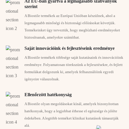
Az EU-ban gyártva a legmagasabb szabványok
Hírlevelünkre történő feliratkozásával elfogadja az
Általános
szerint
Szerződési Feltételeinket.
A kedvezmények nem kombinálhatók, és nem
A Biostile termékek az Európai Unióban készülnek, ahol a
vonatkoznak akciós termékekre. A kód 20.175 Ft feletti
legmagasabb minőségi és biztonsági előírásokat követjük.
vásárlás esetén váltható be.
Termékeinket úgy terveztük, hogy megbízható eredményeket
biztosítsanak, amelyekre számíthat.
Saját innovációink és fejlesztéseink eredménye
A Biostile termékek többsége saját kutatásaink és innovációink
eredménye. Folyamatosan törekszünk a fejlesztésekre, és fejlett
formulákat dolgozunk ki, amelyek felhasználóink egyedi
igényeire válaszolnak.
Ellenőrzött hatékonyság
A Biostile olyan megoldásokat kínál, amelyek bizonyítottan
hatékonyak, hogy a legjobbat érhesse el egészsége és jóléte
Különféle kollagén típusokat ismerünk. A testben
érdekében. A legtöbb terméket klinikai kutatások támasztják
többek között a következőket találjuk:
alá.