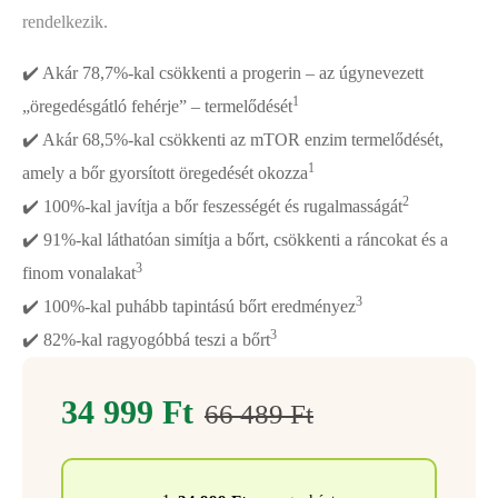
rendelkezik.
✔️ Akár 78,7%-kal csökkenti a progerin – az úgynevezett
1
„öregedésgátló fehérje” – termelődését
✔️ Akár 68,5%-kal csökkenti az mTOR enzim termelődését,
1
amely a bőr gyorsított öregedését okozza
2
✔️ 100%-kal javítja a bőr feszességét és rugalmasságát
✔️ 91%-kal láthatóan simítja a bőrt, csökkenti a ráncokat és a
3
finom vonalakat
3
✔️ 100%-kal puhább tapintású bőrt eredményez
3
✔️ 82%-kal ragyogóbbá teszi a bőrt
34 999
Ft
66 489
Ft