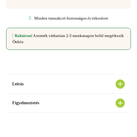
Minden tranzakció biztonságos és titkosított
Raktáron!
A termék várhatóan 2-3 munkanapon belül megérkezik
Önhöz.
Leírás
Figyelmeztetés
Kollagén – mi ez, és
miért olyan fontos
Az ajánlott napi mennyiséget vagy adagot nem szabad túllépni.
szervezetünk