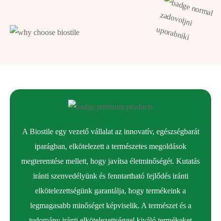
1. típus
– sűrű rostokkal rendelkezik, és a
szervezetben a kollagén nagy részét alkotja.
Kulcsfontosságú építőelem, mivel rugalmasságot és
tartást biztosít a testnek. Megtalálható a
csontokban, inakban, porcokban, bőrszerkezetben,
fogakban és kötőszövetekben.
2. típus
– rugalmas porcban található. Mivel
lazább rostok határozzák meg, feladata az ízületek
A Biostile egy vezető vállalat az innovatív, egészségbarát
kipárnázása és egészségének elősegítése.
iparágban, elkötelezett a természetes megoldások
3. típus
– megtalálható az erek, szervek, belek és
megteremtése mellett, hogy javítsa életminőségét. Kutatás
izmok szerkezetében.
iránti szenvedélyünk és fenntartható fejlődés iránti
elkötelezettségünk garantálja, hogy termékeink a
4. típus
– a bőr egyes rétegeiben van jelen, ahol
legmagasabb minőséget képviselik. A természet és a
részt vesz a szűrésben.
tudomány iránti elkötelezettséggel kiváló termékeket