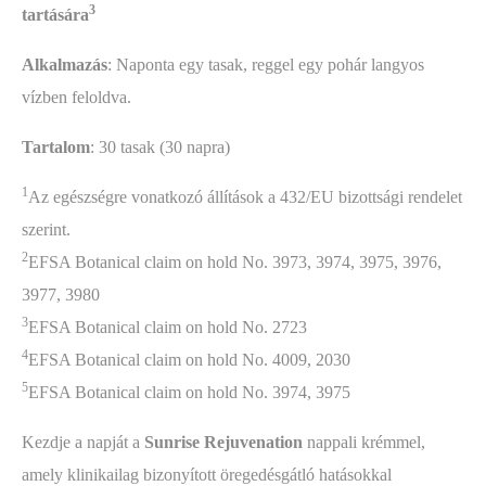
3
tartására
Alkalmazás
: Naponta egy tasak, reggel egy pohár langyos
vízben feloldva.
Tartalom
: 30 tasak (30 napra)
1
Az egészségre vonatkozó állítások a 432/EU bizottsági rendelet
szerint.
2
EFSA Botanical claim on hold No. 3973, 3974, 3975, 3976,
3977, 3980
3
EFSA Botanical claim on hold No. 2723
4
EFSA Botanical claim on hold No. 4009, 2030
5
EFSA Botanical claim on hold No. 3974, 3975
Kezdje a napját a
Sunrise Rejuvenation
nappali krémmel,
amely klinikailag bizonyított öregedésgátló hatásokkal