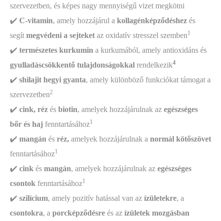
szervezetben, és képes nagy mennyiségű vizet megkötni
✔️
C-vitamin
, amely hozzájárul a
kollagénképződéshez
és
1
segít
megvédeni a sejteket
az oxidatív stresszel szemben
✔️
természetes kurkumin
a kurkumából, amely antioxidáns és
4
gyulladáscsökkentő
tulajdonságokkal
rendelkezik
✔️
shilajit hegyi gyanta
, amely különböző funkciókat támogat a
2
szervezetben
✔️
cink, réz
és
biotin
, amelyek hozzájárulnak az
egészséges
1
bőr és haj
fenntartásához
✔️
mangán
és
réz,
amelyek hozzájárulnak a
normál kötőszövet
1
fenntartásához
✔️
cink
és
mangán
, amelyek hozzájárulnak az
egészséges
1
csontok
fenntartásához
✔️
szilícium
, amely pozitív hatással van az
ízületekre
, a
csontokra
, a
porcképződésre
és az
ízületek mozgásban