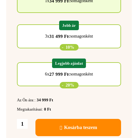
34 999
Ft
1x
csomagonként
Jobb ár
31 499
Ft
3x
csomagonként
-
10%
Legjobb ajánlat
27 999
Ft
6x
csomagonként
-
20%
Az Ön ára::
34 999
Ft
Megtakarításai:
0
Ft
Kosárba teszem