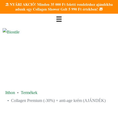
⛱️ NYÁRI AKCIÓ! Minden 35 000 Ft feletti rendeléshez ajándékba
adunk egy Collagen Shower Gelt 5 990 Ft értékben! 🎁
Itthon
Termékek
Collagen Premium (-30%) + anti-age krém (AJÁNDÉK)