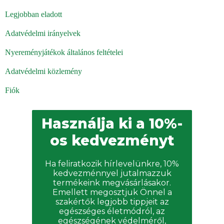
teszi ki
, megtalálható a csontokban, kötőszövetekben,
Legjobban eladott
izmokban, hajban, körmökben, ér- és bélfalakban,
Adatvédelmi irányelvek
szemekben, hólyagban, ínyben, fogakban.
Nyereményjátékok általános feltételei
Az életkor előrehaladtával a szervezet csökkenti
a
Adatvédelmi közlemény
kollagéntermelést, 20 éves kor után évente 1%-kal
Fiók
kevesebbet termel. Bár a külső változásokat gyorsan
észreveszik, ezek okai a szervezetben rejtőznek.
Használja ki a 10%-
os kedvezményt
MIÉRT VÁLASSZA A KOLLAGÉN PRÉMIUM
Ha feliratkozik hírlevelünkre, 10%
RED TOTAL-T?
kedvezménnyel jutalmazzuk
termékeink megvásárlásakor.
✔️
5 különböző kollagénforrás kombinációját
Emellett megosztjuk Önnel a
szakértők legjobb tippjeit az
tartalmazza.
egészséges életmódról, az
egészségének védelméről,