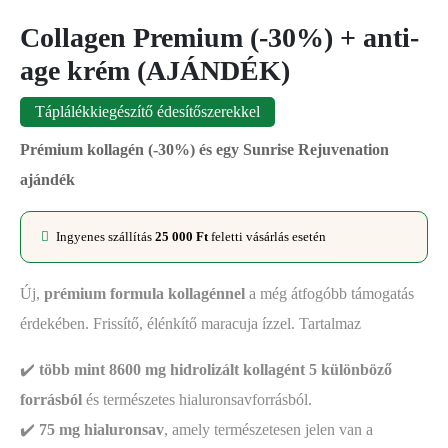
Collagen Premium (-30%) + anti-
age krém (AJÁNDÉK)
Táplálékkiegészítő édesítőszerekkel
Prémium kollagén (-30%) és egy Sunrise Rejuvenation
ajándék
Ingyenes szállítás
25 000
Ft
feletti vásárlás esetén
Új,
prémium formula kollagénnel
a még átfogóbb támogatás
érdekében. Frissítő, élénkítő maracuja ízzel. Tartalmaz
✔️
több mint 8600 mg hidrolizált kollagént 5 különböző
forrásból
és természetes hialuronsavforrásból.
✔️
75 mg hialuronsav
, amely természetesen jelen van a