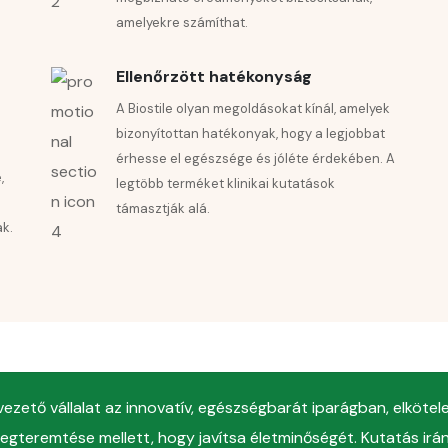
amelyekre számíthat.
Ellenőrzött hatékonyság
A Biostile olyan megoldásokat kínál, amelyek
bizonyítottan hatékonyak, hogy a legjobbat
érhesse el egészsége és jóléte érdekében. A
és –
✔️Ak
,
legtöbb terméket klinikai kutatások
(Juv
támasztják alá.
ak.
✔️Aká
bőr
✔️Ak
bőrsz
✔️Ak
(Chr
 vezető vállalat az innovatív, egészségbarát iparágban, elköte
gteremtése mellett, hogy javítsa életminőségét. Kutatás irá
✔️ Ak