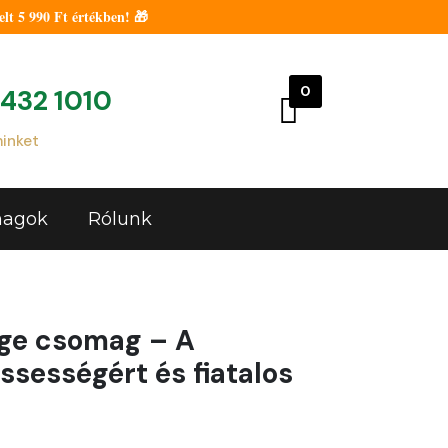
t 5 990 Ft értékben! 🎁
0
 432 1010
minket
agok
Rólunk
age csomag – A
ssességért és fiatalos