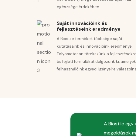
egészsége érdekében.
A rendkívüli fiatalító eredményekért
Saját innovációink és
fejlesztéseink eredménye
A Biostile termékek többsége saját
kutatásaink és innovációink eredménye.
✔️Akár
78,7%-os
progerin termelés csökken
Folyamatosan törekszünk a fejlesztésekre
úgynevezett »
öregedési fehérje
«
és fejlett formulákat dolgozunk ki, amelyek
felhasználóink egyedi igényeire válaszoln
(Juvenessence™)
✔️Akár
68,5%-os csökkenése az mTOR
, a 
öregedését befolyásoló enzim termelésének
(Juvenessence™)
✔️A
sejtek
anyagcseréjének
reaktiválása
A Biostile egy
(Juvenessence™)
megoldások me