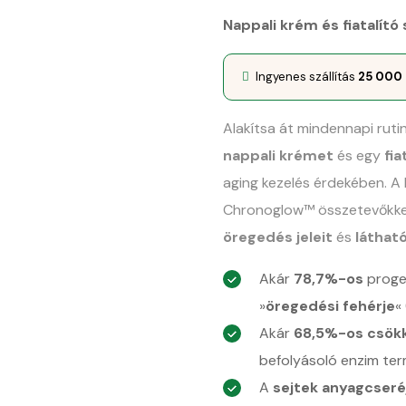
Nappali krém és fiatalító
Ingyenes szállítás
25 000
Alakítsa át mindennapi ruti
nappali krémet
és egy
fi
aging kezelés érdekében. A 
Chronoglow™ összetevőkke
öregedés jeleit
és
látható
Akár
78,7%-os
proge
»
öregedési fehérje
«
Akár
68,5%-os csök
befolyásoló enzim te
A
sejtek
anyagcseré