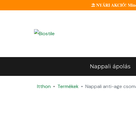
⛱️ NYÁRI AKCIÓ! Minden
Nappali ápolás
Itthon
Termékek
Nappali anti-age csoma