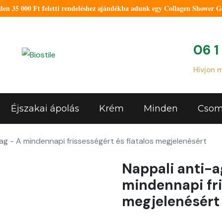
 35 000 Ft feletti rendeléshez ajándékba adunk egy Collagen Shower Gel
06 1
Hívjon 
Éjszakai ápolás
Krém
Minden
Csom
g - A mindennapi frissességért és fiatalos megjelenésért
Nappali anti-
mindennapi fri
megjelenésért