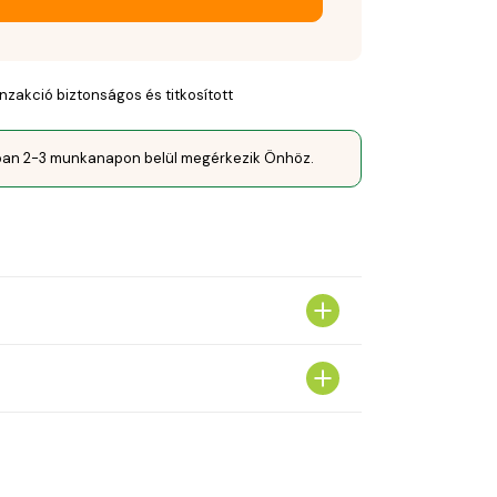
nzakció biztonságos és titkosított
óan 2-3 munkanapon belül megérkezik Önhöz.
Manca




