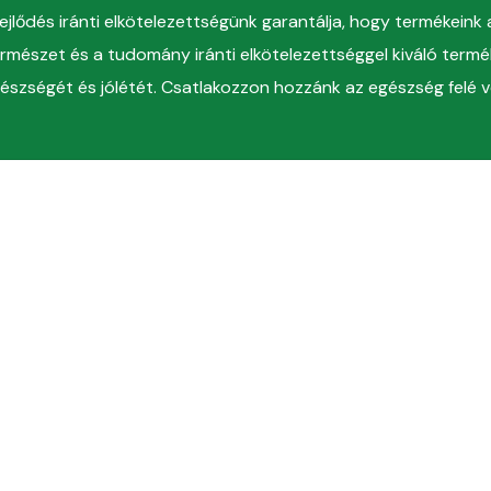
r
ejlődés iránti elkötelezettségünk garantálja, hogy termékein
(Chr
ül
természet és a tudomány iránti elkötelezettséggel kiváló termé
✔️Ak
szségét és jólétét. Csatlakozzon hozzánk az egészség felé ve
(Chr
ben
k
máció
Kövessen
minket
s
Vásárlás
ás