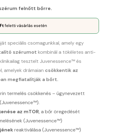
 szérum felnőtt bőrre.
Ft
feletti vásárlás esetén
nját speciális csomagunkkal, amely egy
atalító szérumot
kombinál a tökéletes anti-
klinikailag tesztelt Juvenessence™ és
l, amelyek drámaian
csökkentik az
an megfiatalítják a bőrt.
rin termelés csökkenés – úgynevezett
 (Juvenessence™).
kenése az mTOR
, a bőr öregedését
rmelésének (Juvenessence™)
jének
reaktiválása (Juvenessence™)