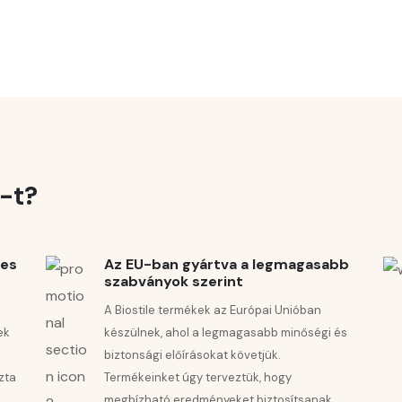
ensúlyozott és változatos étrendet, valamint az egészséges életmód
m lett. Reggel friss és hidratált bőrrel ébredek.
lés
.
e-t?
tes
Az EU-ban gyártva a legmagasabb
szabványok szerint
A Biostile termékek az Európai Unióban
ek
készülnek, ahol a legmagasabb minőségi és
biztonsági előírásokat követjük.
zta
Termékeinket úgy terveztük, hogy
megbízható eredményeket biztosítsanak,