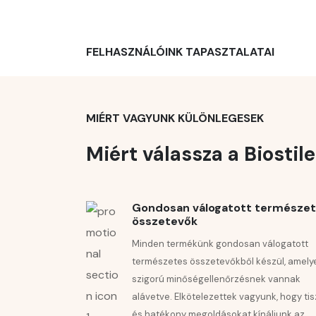
Az étrend-kiegészítő nem helyettesíti a kiegy
Az éjszakai krém hűséges lefekvés előtti társa
Gyermekektől elzárva tartandó!
FELHASZNÁLÓINK TAPASZTALATAI
Klinikailag bizonyított revitalizáló keze
Tárolja 25 °C-ig, nedvességtől és fénytől védve
MIÉRT VAGYUNK KÜLÖNLEGESEK
Miért válassza a Biostil
Gondosan válogatott természe
összetevők
Minden termékünk gondosan válogatott
természetes összetevőkből készül, amely
szigorú minőségellenőrzésnek vannak
alávetve. Elkötelezettek vagyunk, hogy tis
és hatékony megoldásokat kínáljunk az