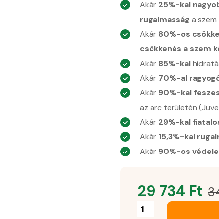
Akár
25%-kal nagyo
rugalmasság
a szem 
Akár
80%-os csökke
csökkenés a szem k
Akár
85%-kal
hidrat
Akár
70%-al ragyog
Akár
90%-kal fesze
az arc területén (Ju
Akár
29%-kal fiatal
Akár
15,3%-kal ruga
Akár
90%-os védelem
29 734
Ft
3