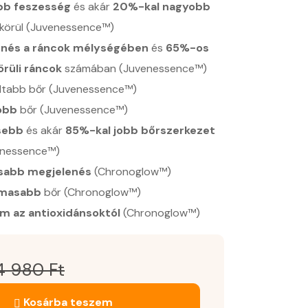
bb feszesség
és akár
20%-kal nagyobb
körül (Juvenessence™)
nés a ráncok mélységében
és
65%-os
örüli ráncok
számában (Juvenessence™)
áltabb bőr (Juvenessence™)
óbb
bőr (Juvenessence™)
sebb
és akár
85%-kal jobb bőrszerkezet
venessence™)
osabb megjelenés
(Chronoglow™)
lmasabb
bőr (Chronoglow™)
 az antioxidánsoktól
(Chronoglow™)
4 980
Ft
Kosárba teszem