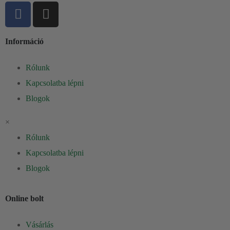
BIOSTILE PROIZVODNJA
Információ
✔️Proizvodnja izdelkov Biostile poteka skladno z
najvišjimi
Rólunk
proizvodnimi standardi (GMP).
Kapcsolatba lépni
✔️Podvržena je
strogemu nadzoru vseh postopkov
Blogok
proizvodnje
×
✔️Zagotavljano izbor
najkvalitetnejših surovin
Rólunk
Kapcsolatba lépni
✔️Kakovost naših izdelkov je potrjena tudi s
kliničnimi
Blogok
študijami
✔️Vsi naši izdelki so odgovor na
potrebe sodobnega
Online bolt
človeka
Vásárlás