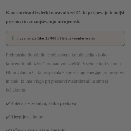
Koncentrirani izvlečki naravnih zelišč, ki prispevajo k boljši
presnovi in zmanjševanju utrujenosti.
Ingyenes szállítás
25 000
Ft
feletti vásárlás esetén
Prehransko dopolnilo je edinstvena kombinacija visoko
koncentriranih izvlečkov naravnih zelišč. Vsebuje tudi vitamin
B6 in vitamin C, ki prispevata k sproščanju energije pri presnovi
in cink, ki ima vlogo pri presnovi makrohranil in sintezi
beljakovin.
✔️Bolečine v
želodcu, slaba prebava
✔️
Alergije
na hrano
✔️Težave s
kožo, akne, mozolji