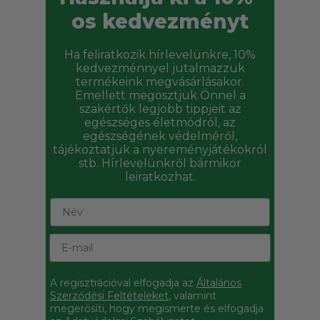
os kedvezményt
Ha feliratkozik hírlevelünkre, 10%
kedvezménnyel jutalmazzuk
termékeink megvásárlásakor.
Emellett megosztjuk Önnel a
szakértők legjobb tippjeit az
egészséges életmódról, az
egészségének védelméről,
tájékoztatjuk a nyereményjátékokról
Izvleček bučnih semen
stb. Hírlevelünkről bármikor
leiratkozhat.
Podpirajo normalno delovanje prostate in sečil.
A regisztrációval elfogadja az
Általános
Szerződési Feltételeket
, valamint
megerősíti, hogy megismerte és elfogadja