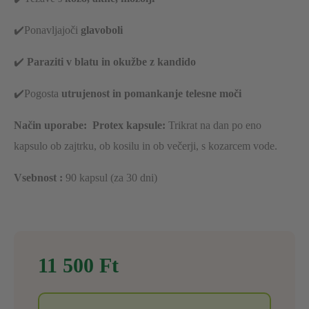
✔️Ponavljajoči
glavoboli
✔️
Paraziti v blatu in okužbe z kandido
✔️Pogosta
utrujenost in pomankanje telesne moči
Način uporabe:
Protex kapsule:
Trikrat na dan po eno
kapsulo ob zajtrku, ob kosilu in ob večerji, s kozarcem vode.
Vsebnost :
90 kapsul (za 30 dni)
11 500
Ft