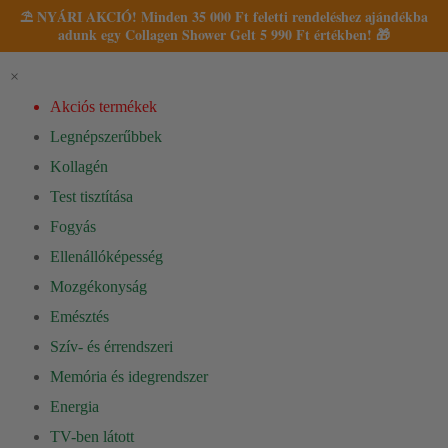
⛱️ NYÁRI AKCIÓ! Minden 35 000 Ft feletti rendeléshez ajándékba
adunk egy Collagen Shower Gelt 5 990 Ft értékben! 🎁
×
Akciós termékek
Legnépszerűbbek
Kollagén
Test tisztítása
Fogyás
Ellenállóképesség
Mozgékonyság
Emésztés
Szív- és érrendszeri
Memória és idegrendszer
Energia
TV-ben látott