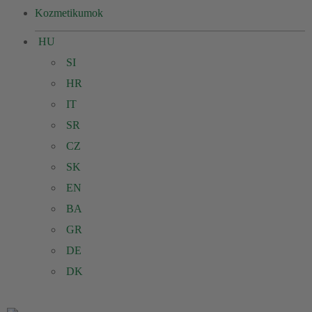
Kozmetikumok
HU
SI
HR
IT
SR
CZ
SK
EN
BA
GR
DE
DK