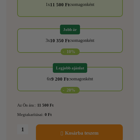
11 500
Ft
1x
csomagonként
Jobb ár
10 350
Ft
3x
csomagonként
-
10%
Legjobb ajánlat
9 200
Ft
6x
csomagonként
-
20%
Az Ön ára::
11 500
Ft
Megtakarításai:
0
Ft
Kosárba teszem