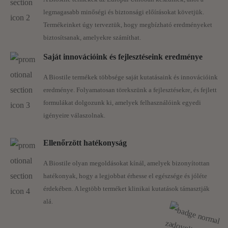
legmagasabb minőségi és biztonsági előírásokat követjük.
Napenjanju in krčih v trebuhu
Termékeinket úgy terveztük, hogy megbízható eredményeket
Težavah s kožo in aknah
biztosítsanak, amelyekre számíthat.
Alergijah
Saját innovációink és fejlesztéseink eredménye
Pojavu parazitov v blatu
Za redno sezonsko razstrupljanje telesa
A Biostile termékek többsége saját kutatásaink és innovációink
eredménye. Folyamatosan törekszünk a fejlesztésekre, és fejlett
formulákat dolgozunk ki, amelyek felhasználóink egyedi
Ste vedeli, da lahko črevesne obloge pri odrasli
osebi tehtajo tudi po nekaj kilogramov in blokirajo
igényeire válaszolnak.
tudi 80% črevesja?
Ellenőrzött hatékonyság
PROTEX KAPSULE
vsebujejo unikatno mešanico zelišč in
A Biostile olyan megoldásokat kínál, amelyek bizonyítottan
semen, ki podpirajo normalno
delovanje jeter, podpirajo
hatékonyak, hogy a legjobbat érhesse el egészsége és jóléte
izločanje žolča, dobro prebavo ter splošno razstrupljanje
érdekében. A legtöbb terméket klinikai kutatások támasztják
telesa.
alá.