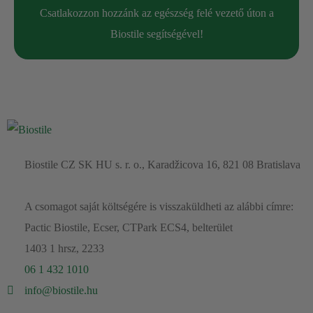
Razdražljivost
Csatlakozzon hozzánk az egészség felé vezető úton a
Kronično
zaprtje in sindrom razdražljivega
Biostile segítségével!
črevesja
Krči v trebuhu
Slaba prebava
Ponavljajoča se
glivična vnetja
Stalen
občutek lakote
Prekomerna telesna
teža
Biostile CZ SK HU s. r. o., Karadžicova 16, 821 08 Bratislava
Pogosta
utrujenost
Alergije na hrano
A csomagot saját költségére is visszaküldheti az alábbi címre:
Težave s
kožo
Pactic Biostile, Ecser, CTPark ECS4, belterület
Hemoroidi
1403 1 hrsz, 2233
Paraziti v
blatu
06 1 432 1010
Povišan
holesterol,
krvni tlak in sladkor
info@biostile.hu
Napenjanje