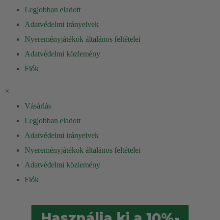
✔️Odlikuje nas lastna proizvodnja, visoko
izobražen in
Legjobban eladott
multidisciplinaren kader, ki sodeluje na vsakem koraku.
Adatvédelmi irányelvek
Nyereményjátékok általános feltételei
Adatvédelmi közlemény
Fiók
×
Vásárlás
Legjobban eladott
Adatvédelmi irányelvek
Nyereményjátékok általános feltételei
Adatvédelmi közlemény
Fiók
Használja ki a 10%-