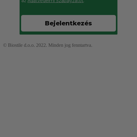
az
Adatvédelmi Szabályzatot
.
Izvleček česna brez vonja
Podpira izločanje in drenažo jeter in žolčnika ter krepi
Bejelentkezés
imunski sistem.
© Biostile d.o.o. 2022. Minden jog fenntartva.
Izvleček artičoke
Ohranja normalno stopnjo holesterola v krvi, podpira dobro
prebavo in normalno delovanje prebavil.