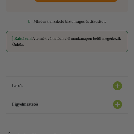
Minden tranzakció biztonságos és titkosított
Raktáron!
A termék várhatóan 2-3 munkanapon belül megérkezik
Önhöz.
Leírás
Figyelmeztetés
Az ajánlott napi mennyiséget vagy adagot nem szabad túllépni.